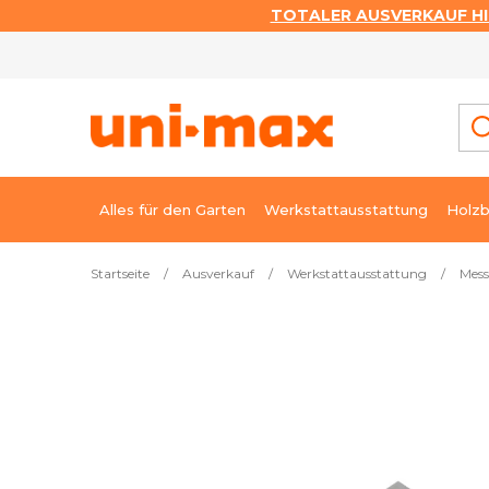
TOTALER AUSVERKAUF HI
Zum
Inhalt
springen
Alles für den Garten
Werkstattausstattung
Holzb
Startseite
/
Ausverkauf
/
Werkstattausstattung
/
Mess