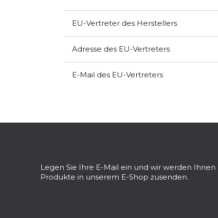
EU-Vertreter des Herstellers
Adresse des EU-Vertreters
E-Mail des EU-Vertreters
F
u
ß
z
Legen Sie Ihre E-Mail ein und wir werden Ihne
e
Produkte in unserem E-Shop zusenden.
i
l
e