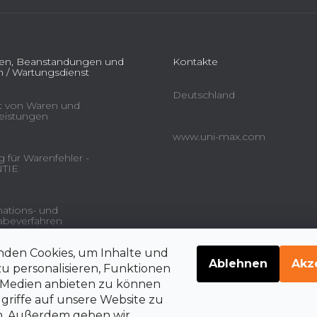
ien, Beanstandungen und
Kontakte
 / Wartungsdienst
Deutschland
ät von Waren und
leistungen
www.uni-max.com
 für Warenfehler -
TIE
ations- und
beverfahren
nden Cookies, um Inhalte und
gsdienstleistungen und
Ablehnen
Akz
u personalisieren, Funktionen
e Medien anbieten zu können
griffe auf unsere Website zu
en. Außerdem geben wir
belehrung über die