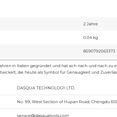
2 Jahre
0.04 kg
8590792063373
hren in Italien gegründet und hat sich nach und nach zu 
ickelt, die heute als Symbol für Genauigkeit und Zuverläss
DASQUA TECHNOLOGY LTD.
No. 99, West Section of Hupan Road, Chengdu 610
service@dasquatools.com