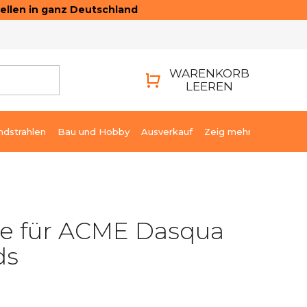
ellen in ganz Deutschland
ONTAKTE
LOGIN
WARENKORB
LEEREN
WARENKORB
ndstrahlen
Bau und Hobby
Ausverkauf
Zeig mehr
ge für ACME Dasqua
ds