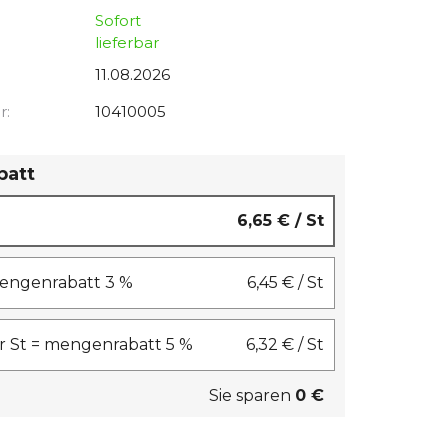
Sofort
lieferbar
11.08.2026
r:
10410005
batt
6,65 €
/ St
 mengenrabatt 3 %
6,45 €
/ St
 St = mengenrabatt 5 %
6,32 €
/ St
Sie sparen
0 €