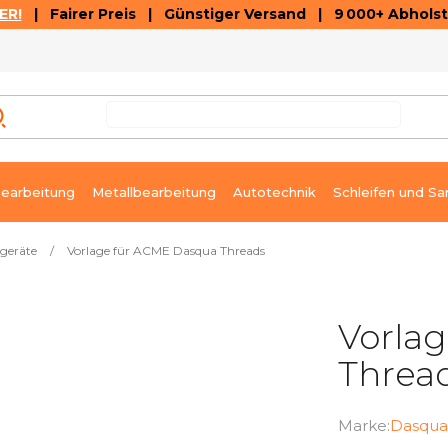
ER!
| Fairer Preis | Günstiger Versand | 9 000+ Abholst
AUSVERKAUF
ARTIKEL UND VIDEOREZENSIONEN
K
earbeitung
Metallbearbeitung
Autotechnik
Schleifen und Sa
geräte
/
Vorlage für ACME Dasqua Threads
Vorla
Threa
Marke:
Dasqua