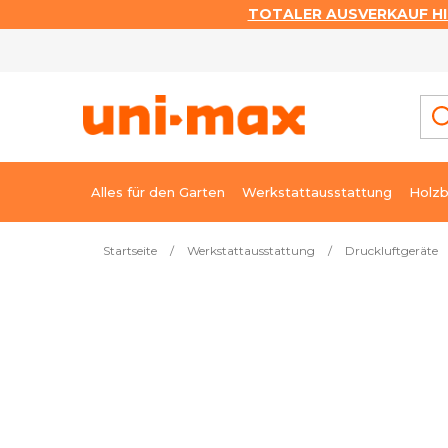
TOTALER AUSVERKAUF HI
Zum
Inhalt
springen
Alles für den Garten
Werkstattausstattung
Holzb
Startseite
/
Werkstattausstattung
/
Druckluftgeräte
Meistverkauft
Schwingschleifer 70 × 400 