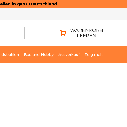
ellen in ganz Deutschland
ONTAKTE
LOGIN
WARENKORB
LEEREN
WARENKORB
ndstrahlen
Bau und Hobby
Ausverkauf
Zeig mehr
88,71 €