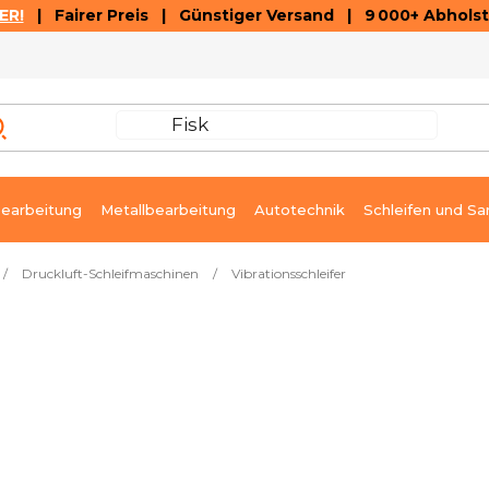
ER!
| Fairer Preis | Günstiger Versand | 9 000+ Abholst
AUSVERKAUF
ARTIKEL UND VIDEOREZENSIONEN
K
earbeitung
Metallbearbeitung
Autotechnik
Schleifen und Sa
/
Druckluft-Schleifmaschinen
/
Vibrationsschleifer
mm
Sofort lieferbar