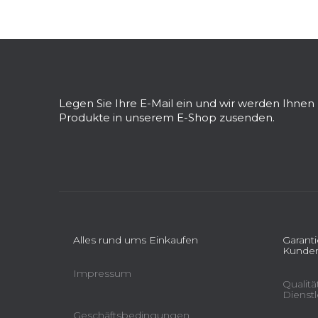
F
u
ß
z
Legen Sie Ihre E-Mail ein und wir werden Ihne
e
Produkte in unserem E-Shop zusenden.
i
l
e
Alles rund ums Einkaufen
Garant
Kunden
Impressum
Qualit
Dienst
Geschäftsbedingungen