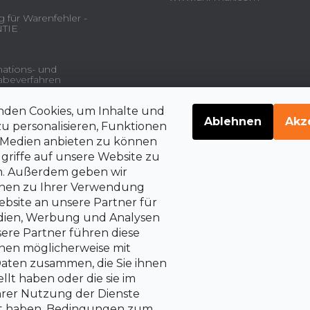
 für Warenfehler -
TIE
ations- und
beverfahren
nden Cookies, um Inhalte und
gsdienstleistungen und
Ablehnen
Akz
u personalisieren, Funktionen
e Medien anbieten zu können
griffe auf unsere Website zu
en. Außerdem geben wir
belehrung über die
rrechte auf Vertragsrücktritt
onen zu Ihrer Verwendung
bsite an unsere Partner für
edien, Werbung und Analysen
sere Partner führen diese
nen möglicherweise mit
aten zusammen, die Sie ihnen
llt haben oder die sie im
rer Nutzung der Dienste
 haben.
Bedingungen zum