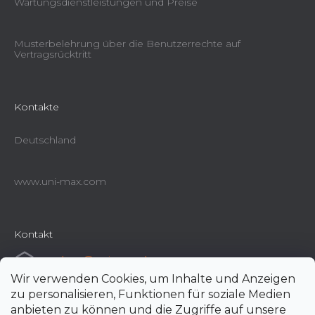
Wartungsdienstleistungen und Preise
Musterbelehrung über die Benutzerrechte auf
Vertragsrücktritt
Kontakte
Deutschland
www.uni-max.com
Kontakt
e-shop
@
uni-max.de
Wir verwenden Cookies, um Inhalte und Anzeigen
+420 266 190 190
zu personalisieren, Funktionen für soziale Medien
anbieten zu können und die Zugriffe auf unsere