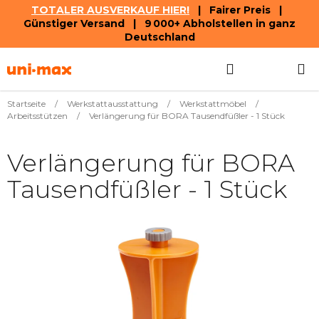
TOTALER AUSVERKAUF HIER!
| Fairer Preis |
Günstiger Versand | 9 000+ Abholstellen in ganz
Deutschland
Zum
Suchen
WAREN
Inhalt
springen
Startseite
/
Werkstattausstattung
/
Werkstattmöbel
/
Arbeitsstützen
/
Verlängerung für BORA Tausendfüßler - 1 Stück
Verlängerung für BORA
Tausendfüßler - 1 Stück