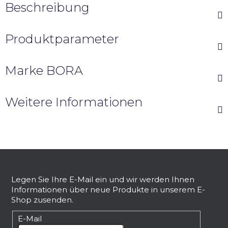
Beschreibung
Produktparameter
Marke
BORA
Weitere Informationen
F
u
ß
Legen Sie Ihre E-Mail ein und wir werden Ihnen
Informationen über neue Produkte in unserem E-
z
Shop zusenden.
e
i
E-Mail