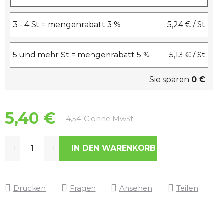
3 - 4 St = mengenrabatt 3 %
5,24 €
/ St
5 und mehr St = mengenrabatt 5 %
5,13 €
/ St
Sie sparen
0 €
5,40 €
Verkaufspreis:
4,54 € ohne MwSt.
IN DEN WARENKORB
Drucken
Fragen
Ansehen
Teilen