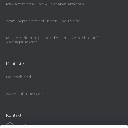
Reklamations- und Rückgabeverfahren
Wartungsdienstleistungen und Preise
Musterbelehrung über die Benutzerrechte auf
Vertragsrücktritt
Kontakte
Deutschland
www.uni-max.com
Kontakt
e-shop
@
uni-max.de