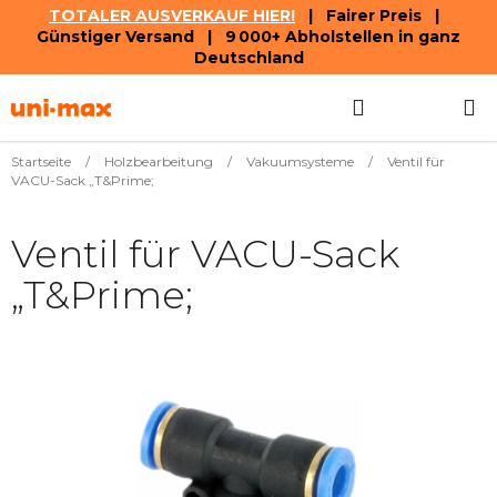
TOTALER AUSVERKAUF HIER!
| Fairer Preis |
Günstiger Versand | 9 000+ Abholstellen in ganz
Deutschland
Zum
Suchen
WAREN
Inhalt
springen
Startseite
/
Holzbearbeitung
/
Vakuumsysteme
/
Ventil für
VACU-Sack „T&Prime;
Ventil für VACU-Sack
„T&Prime;