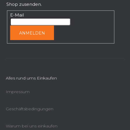
z
Shop zusenden.
e
i
E-Mail
l
e
ANMELDEN
Alles rund ums Einkaufen
Impressum
Geschäftsbedingungen
Warum bei uns einkaufen