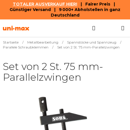
TOTALER AUSVERKAUF HIER!
| Fairer Preis |
Günstiger Versand | 9 000+ Abholstellen in ganz
Deutschland
Zum
Suchen
WAREN
Inhalt
springen
Startseite
/
Metallbearbeitung
/
Spannstöcke und Spannzeug
/
Parallele Schraubklemmen
/
Set von 2 St. 75 mm-Parallelzwingen
Set von 2 St. 75 mm-
Parallelzwingen