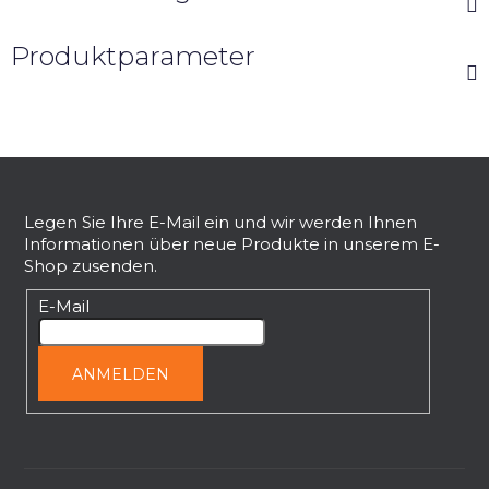
Produktparameter
F
u
ß
Legen Sie Ihre E-Mail ein und wir werden Ihnen
Informationen über neue Produkte in unserem E-
z
Shop zusenden.
e
i
E-Mail
l
e
ANMELDEN