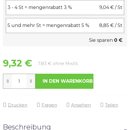
3 - 4 St = mengenrabatt 3 %
9,04 €
/ St
5 und mehr St = mengenrabatt 5 %
8,85 €
/ St
Sie sparen
0 €
9,32 €
Verkaufspreis:
7,83 € ohne MwSt.
IN DEN WARENKORB
Drucken
Fragen
Ansehen
Teilen
Beschreibung