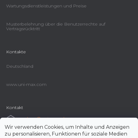
Wartungsdienstleistungen und Preise
Musterbelehrung über die Benutzerrechte auf
Vertragsrücktritt
Kontakte
Deutschland
www.uni-max.com
Kontakt
e-shop
@
uni-max.de
Wir verwenden Cookies, um Inhalte und Anzeigen
+420 266 190 190
zu personalisieren, Funktionen für soziale Medien