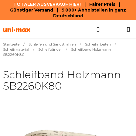
TOTALER AUSVERKAUF HIER!
| Fairer Preis |
Günstiger Versand | 9 000+ Abholstellen in ganz
Deutschland
Zum
Suchen
WAREN
Inhalt
springen
Startseite
/
Schleifen und Sandstrahlen
/
Schleifarbeiten
/
Schleifmaterial
/
Schleifbänder
/
Schleifband Holzmann
SB2260K80
Schleifband Holzmann
SB2260K80