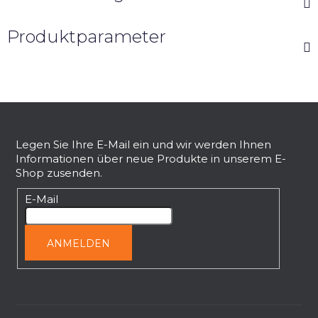
Produktparameter
F
u
ß
Legen Sie Ihre E-Mail ein und wir werden Ihnen
Informationen über neue Produkte in unserem E-
z
Shop zusenden.
e
i
E-Mail
l
e
ANMELDEN