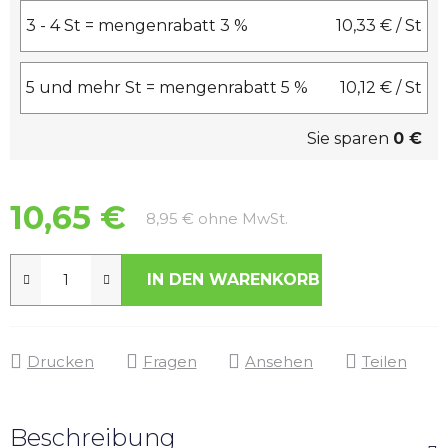
3 - 4 St = mengenrabatt 3 %
10,33 €
/ St
5 und mehr St = mengenrabatt 5 %
10,12 €
/ St
Sie sparen
0 €
10,65 €
Verkaufspreis:
8,95 € ohne MwSt.
IN DEN WARENKORB
Drucken
Fragen
Ansehen
Teilen
Beschreibung