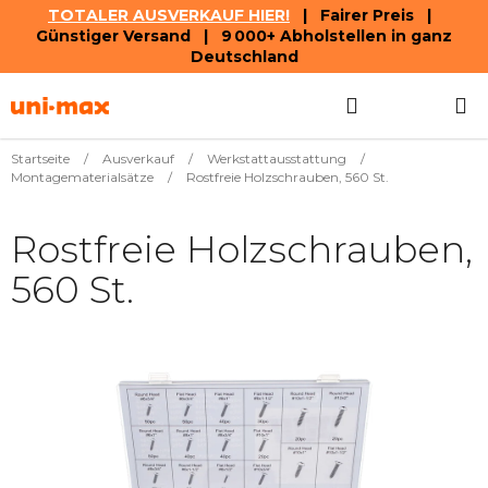
TOTALER AUSVERKAUF HIER!
| Fairer Preis |
Günstiger Versand | 9 000+ Abholstellen in ganz
Deutschland
Zum
Suchen
WAREN
Inhalt
springen
Startseite
/
Ausverkauf
/
Werkstattausstattung
/
Montagematerialsätze
/
Rostfreie Holzschrauben, 560 St.
Rostfreie Holzschrauben,
560 St.