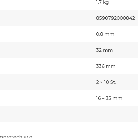
1.7 kg
8590792000842
0,8 mm
32 mm
336 mm
2 × 10 St.
16 – 35 mm
mprotech s.r.o.