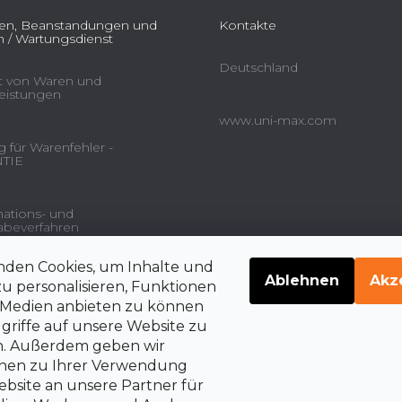
ien, Beanstandungen und
Kontakte
 / Wartungsdienst
Deutschland
ät von Waren und
leistungen
www.uni-max.com
 für Warenfehler -
TIE
ations- und
beverfahren
nden Cookies, um Inhalte und
gsdienstleistungen und
Ablehnen
Akz
u personalisieren, Funktionen
e Medien anbieten zu können
griffe auf unsere Website zu
en. Außerdem geben wir
belehrung über die
rrechte auf Vertragsrücktritt
onen zu Ihrer Verwendung
bsite an unsere Partner für