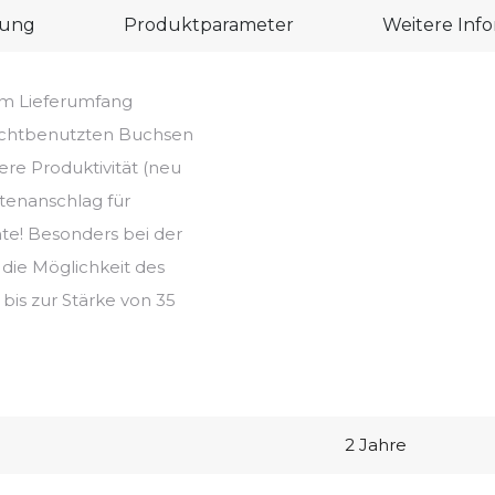
bung
Produktparameter
Weitere Inf
em Lieferumfang
ichtbenutzten Buchsen
ere Produktivität (neu
tenanschlag für
te! Besonders bei der
 die Möglichkeit des
bis zur Stärke von 35
2 Jahre