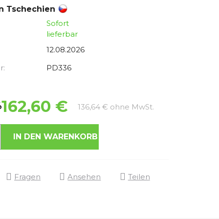
in Tschechien
Sofort
lieferbar
12.08.2026
r:
PD336
162,60 €
%
Verkaufspreis:
136,64 € ohne MwSt.
IN DEN WARENKORB
Fragen
Ansehen
Teilen