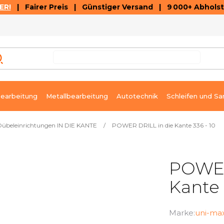
ER!
| Fairer Preis | Günstiger Versand | 9 000+ Abholst
AUSVERKAUF
ARTIKEL UND VIDEOREZENSIONEN
K
earbeitung
Metallbearbeitung
Autotechnik
Schleifen und Sa
Dübeleinrichtungen IN DIE KANTE
/
POWER DRILL in die Kante 336 - 10
POWER
Kante 
Marke:
uni-ma