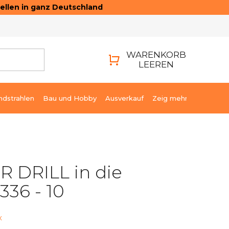
ellen in ganz Deutschland
ONTAKTE
LOGIN
WARENKORB
LEEREN
WARENKORB
ndstrahlen
Bau und Hobby
Ausverkauf
Zeig mehr
 DRILL in die
336 - 10
x