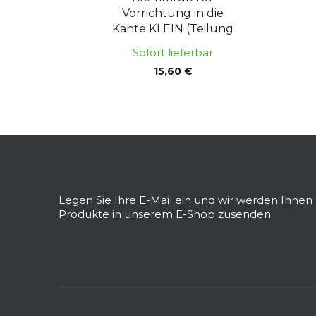
Vorrichtung in die
Kante KLEIN (Teilung
32 mm)
Sofort lieferbar
15,60 €
F
u
ß
z
Legen Sie Ihre E-Mail ein und wir werden Ihne
e
Produkte in unserem E-Shop zusenden.
i
l
e