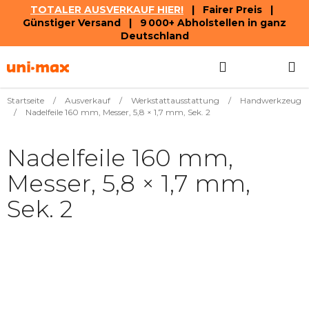
TOTALER AUSVERKAUF HIER!
| Fairer Preis |
Günstiger Versand | 9 000+ Abholstellen in ganz
Deutschland
Zum
Suchen
WAREN
Inhalt
springen
Startseite
/
Ausverkauf
/
Werkstattausstattung
/
Handwerkzeug
/
Nadelfeile 160 mm, Messer, 5,8 × 1,7 mm, Sek. 2
Nadelfeile 160 mm,
Messer, 5,8 × 1,7 mm,
Sek. 2