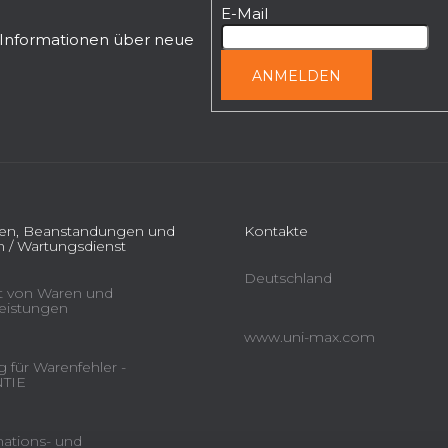
E-Mail
n Informationen über neue
ANMELDEN
ien, Beanstandungen und
Kontakte
 / Wartungsdienst
Deutschland
ät von Waren und
leistungen
www.uni-max.com
 für Warenfehler -
TIE
ations- und