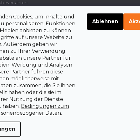
beverfahren
nden Cookies, um Inhalte und
gsdienstleistungen und
Ablehnen
Akz
u personalisieren, Funktionen
e Medien anbieten zu können
griffe auf unsere Website zu
en. Außerdem geben wir
belehrung über die
rrechte auf Vertragsrücktritt
onen zu Ihrer Verwendung
bsite an unsere Partner für
edien, Werbung und Analysen
sere Partner führen diese
nen möglicherweise mit
aten zusammen, die Sie ihnen
llt haben oder die sie im
rer Nutzung der Dienste
 haben.
Bedingungen zum
rsonenbezogener Daten
.
lungen
alten.
Cookie-Einstellungen ändern