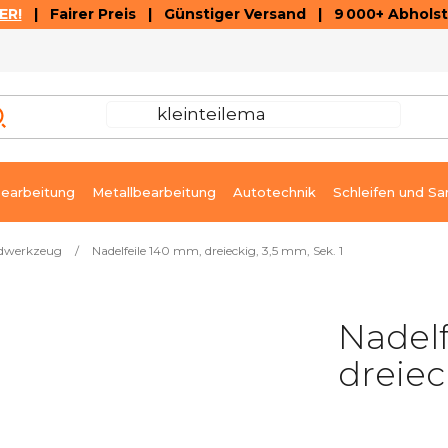
ER!
| Fairer Preis | Günstiger Versand | 9 000+ Abholst
AUSVERKAUF
ARTIKEL UND VIDEOREZENSIONEN
K
earbeitung
Metallbearbeitung
Autotechnik
Schleifen und Sa
dwerkzeug
/
Nadelfeile 140 mm, dreieckig, 3,5 mm, Sek. 1
Nadelf
dreiec