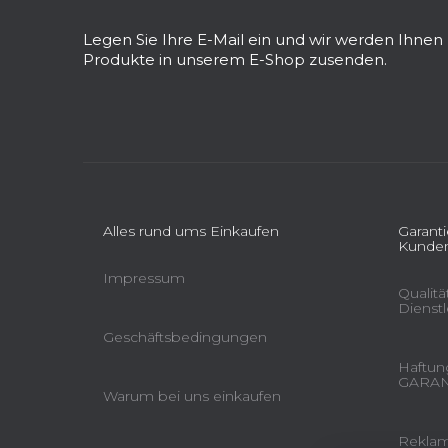
ß
z
Legen Sie Ihre E-Mail ein und wir werden Ihne
e
Produkte in unserem E-Shop zusenden.
i
l
e
Alles rund ums Einkaufen
Garant
Kunden
Impressum
Qualit
Dienst
Geschäftsbedingungen
Haftung
GARAN
Warum bei uns einkaufen
Reklam