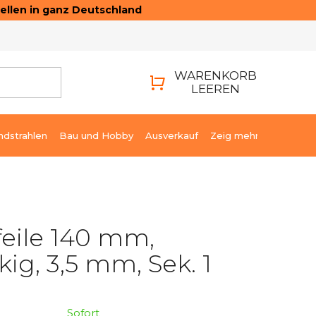
ellen in ganz Deutschland
ONTAKTE
LOGIN
WARENKORB
LEEREN
WARENKORB
ndstrahlen
Bau und Hobby
Ausverkauf
Zeig mehr
eile 140 mm,
kig, 3,5 mm, Sek. 1
Sofort