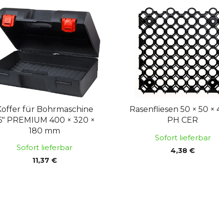
Koffer für Bohrmaschine
Rasenfliesen 50 × 50 ×
6" PREMIUM 400 × 320 ×
PH CER
180 mm
Sofort lieferbar
Sofort lieferbar
4,38 €
11,37 €
S
t
e