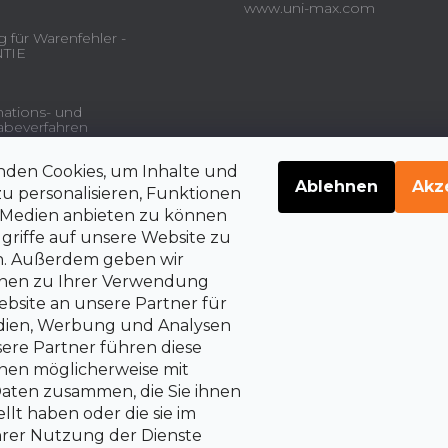
www.uni-max.com
 für Warenfehler -
TIE
ations- und
beverfahren
nden Cookies, um Inhalte und
gsdienstleistungen und
Ablehnen
Akz
u personalisieren, Funktionen
e Medien anbieten zu können
griffe auf unsere Website zu
en. Außerdem geben wir
belehrung über die
rrechte auf Vertragsrücktritt
onen zu Ihrer Verwendung
bsite an unsere Partner für
edien, Werbung und Analysen
sere Partner führen diese
nen möglicherweise mit
aten zusammen, die Sie ihnen
llt haben oder die sie im
rer Nutzung der Dienste