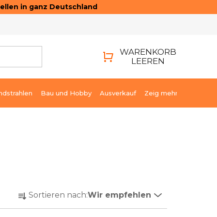
ellen in ganz Deutschland
ONTAKTE
LOGIN
WARENKORB
LEEREN
WARENKORB
ndstrahlen
Bau und Hobby
Ausverkauf
Zeig mehr
P
Sortieren nach:
Wir empfehlen
r
o