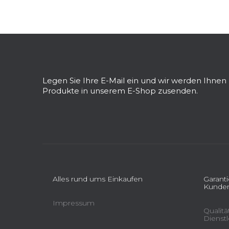
F
u
ß
z
Legen Sie Ihre E-Mail ein und wir werden Ihne
e
Produkte in unserem E-Shop zusenden.
i
l
e
Alles rund ums Einkaufen
Garant
Kunden
Impressum
Qualit
Dienst