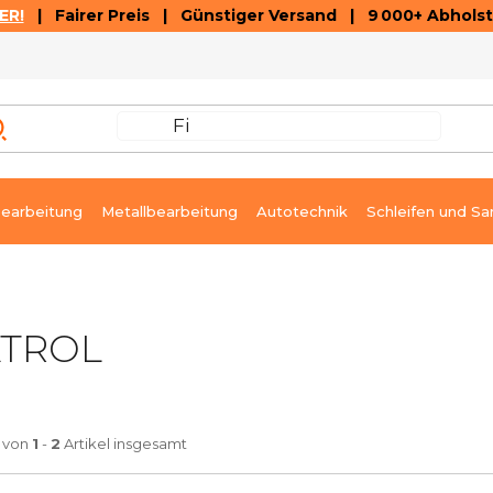
ER!
| Fairer Preis | Günstiger Versand | 9 000+ Abholst
AUSVERKAUF
ARTIKEL UND VIDEOREZENSIONEN
K
earbeitung
Metallbearbeitung
Autotechnik
Schleifen und Sa
ATROL
von
1
-
2
Artikel insgesamt