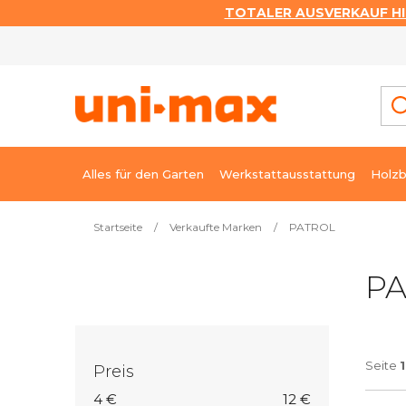
TOTALER AUSVERKAUF HI
Zum
Inhalt
springen
Alles für den Garten
Werkstattausstattung
Holzb
Startseite
/
Verkaufte Marken
/
PATROL
S
P
e
i
t
e
Seite
1
Preis
n
4
€
12
€
l