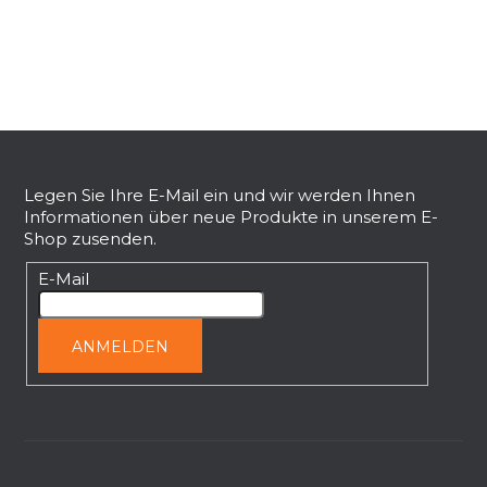
t
e
u
e
r
e
F
l
u
e
ß
Legen Sie Ihre E-Mail ein und wir werden Ihnen
m
Informationen über neue Produkte in unserem E-
e
z
Shop zusenden.
n
e
t
i
E-Mail
e
l
d
e
e
ANMELDEN
r
L
i
s
t
e