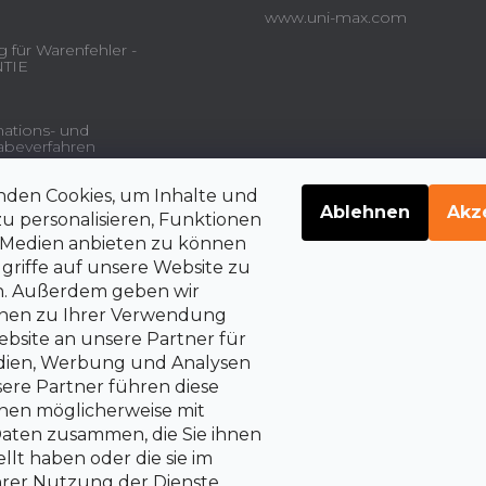
www.uni-max.com
 für Warenfehler -
TIE
ations- und
beverfahren
nden Cookies, um Inhalte und
gsdienstleistungen und
Ablehnen
Akz
u personalisieren, Funktionen
e Medien anbieten zu können
griffe auf unsere Website zu
en. Außerdem geben wir
belehrung über die
rrechte auf Vertragsrücktritt
onen zu Ihrer Verwendung
bsite an unsere Partner für
edien, Werbung und Analysen
sere Partner führen diese
nen möglicherweise mit
aten zusammen, die Sie ihnen
llt haben oder die sie im
rer Nutzung der Dienste