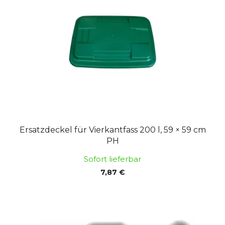
e
s
d
o
e
r
r
t
P
i
r
e
o
r
d
u
u
n
k
g
Ersatzdeckel für Vierkantfass 200 l, 59 × 59 cm
t
PH
e
Sofort lieferbar
7,87 €