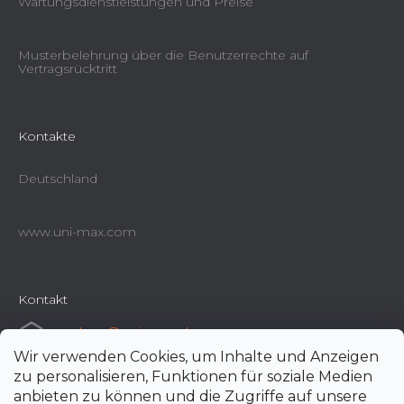
Wartungsdienstleistungen und Preise
Musterbelehrung über die Benutzerrechte auf
Vertragsrücktritt
Kontakte
Deutschland
www.uni-max.com
Kontakt
e-shop
@
uni-max.de
Wir verwenden Cookies, um Inhalte und Anzeigen
+420 266 190 190
zu personalisieren, Funktionen für soziale Medien
anbieten zu können und die Zugriffe auf unsere