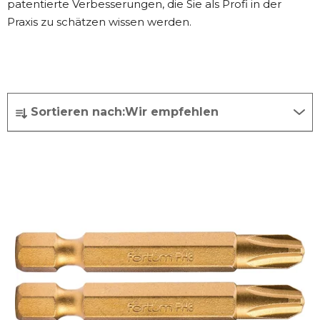
patentierte Verbesserungen, die Sie als Profi in der
Praxis zu schätzen wissen werden.
P
Sortieren nach:
Wir empfehlen
r
o
L
d
i
u
s
k
t
t
e
s
d
o
e
r
r
t
P
i