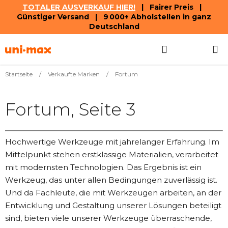
TOTALER AUSVERKAUF HIER!
| Fairer Preis |
Günstiger Versand | 9 000+ Abholstellen in ganz
Deutschland
Zum
Suchen
WAREN
Inhalt
springen
Startseite
/
Verkaufte Marken
/
Fortum
Fortum
, Seite 3
Hochwertige Werkzeuge mit jahrelanger Erfahrung. Im
Mittelpunkt stehen erstklassige Materialien, verarbeitet
mit modernsten Technologien. Das Ergebnis ist ein
Werkzeug, das unter allen Bedingungen zuverlässig ist.
Und da Fachleute, die mit Werkzeugen arbeiten, an der
Entwicklung und Gestaltung unserer Lösungen beteiligt
sind, bieten viele unserer Werkzeuge überraschende,