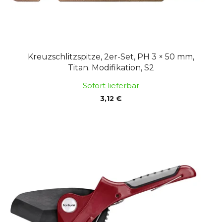
r
e
o
r
d
u
u
n
k
g
Kreuzschlitzspitze, 2er-Set, PH 3 × 50 mm,
t
Titan. Modifikation, S2
e
Sofort lieferbar
3,12 €