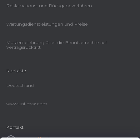
Reklamations- und Rückgabeverfahren
Wartungsdienstleistungen und Preise
Musterbelehrung über die Benutzerrechte auf
Vertragsrücktritt
Kontakte
Deutschland
www.uni-max.com
Kontakt
e-shop
@
uni-max.de