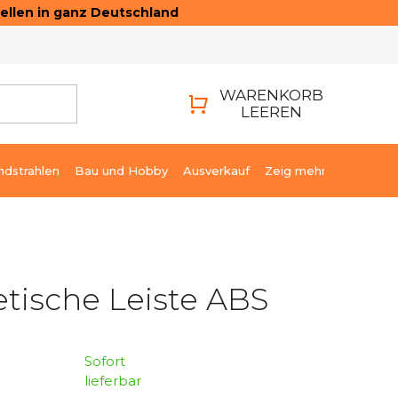
ellen in ganz Deutschland
ONTAKTE
LOGIN
WARENKORB
LEEREN
WARENKORB
ndstrahlen
Bau und Hobby
Ausverkauf
Zeig mehr
tische Leiste ABS
Sofort
lieferbar