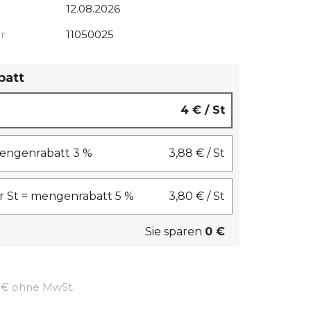
12.08.2026
r:
11050025
batt
4 €
/ St
 mengenrabatt 3 %
3,88 €
/ St
 St = mengenrabatt 5 %
3,80 €
/ St
Sie sparen
0 €
Verkaufspreis:
 € ohne MwSt.