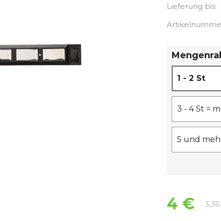
Lieferung bis:
Artikelnumme
Mengenra
1 - 2 St
3 - 4 St =
5 und mehr
4 €
3,36