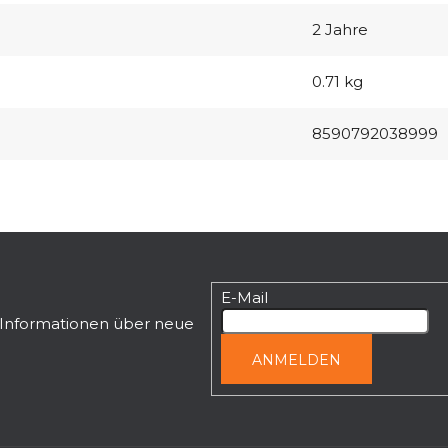
2 Jahre
0.71 kg
8590792038999
E-Mail
n Informationen über neue
ANMELDEN