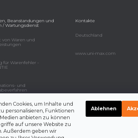
ien, Beanstandungen und
Kontakte
 / Wartungsdienst
Deutschland
ät von Waren und
leistungen
www.uni-max.com
 für Warenfehler -
TIE
ations- und
beverfahren
nden Cookies, um Inhalte und
gsdienstleistungen und
Ablehnen
Akz
u personalisieren, Funktionen
e Medien anbieten zu können
griffe auf unsere Website zu
en. Außerdem geben wir
belehrung über die
rrechte auf Vertragsrücktritt
onen zu Ihrer Verwendung