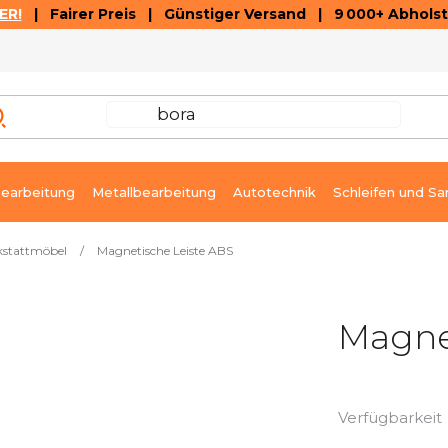
ER!
| Fairer Preis | Günstiger Versand | 9 000+ Abholst
AUSVERKAUF
ARTIKEL UND VIDEOREZENSIONEN
K
earbeitung
Metallbearbeitung
Autotechnik
Schleifen und Sa
stattmöbel
/
Magnetische Leiste ABS
Magne
Verfügbarkeit