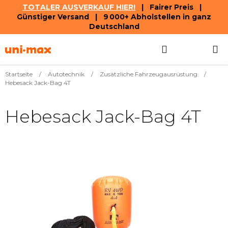
TOTALER AUSVERKAUF HIER!
| Fairer Preis |
Günstiger Versand | 9 000+ Abholstellen in ganz
Deutschland
Zum
Suchen
WAREN
Inhalt
springen
Startseite
/
Autotechnik
/
Zusätzliche Fahrzeugausrüstung
/
Hebesack Jack-Bag 4T
Hebesack Jack-Bag 4T