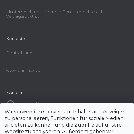
Musterbelehrung über die Benutzerrechte auf
Vertragsrücktritt
Kontakte
Deutschland
www.uni-max.com
Kontakt
e-shop
@
uni-max.de
Wir verwenden Cookies, um Inhalte und Anzeigen
+420 266 190 190
zu personalisieren, Funktionen für soziale Medien
anbieten zu können und die Zugriffe auf unsere
Website zu analysieren. Außerdem geben wir