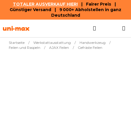
TOTALER AUSVERKAUF HIER!
| Fairer Preis |
Günstiger Versand | 9 000+ Abholstellen in ganz
Deutschland
Zum
Suchen
WAREN
Inhalt
springen
Startseite
/
Werkstattausstattung
/
Handwerkzeug
/
Feilen und Raspeln
/
AJAX Feilen
/
Gefräste Feilen
Meistverkauft
30,31
Gefräste Scheibe, Cro-
Sofort
€
Zahn, 35×5 mm, sec1
lieferbar