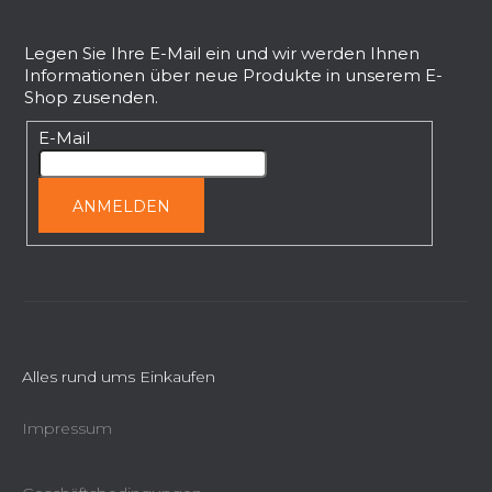
F
u
ß
Legen Sie Ihre E-Mail ein und wir werden Ihnen
Informationen über neue Produkte in unserem E-
z
Shop zusenden.
e
i
E-Mail
l
e
ANMELDEN
Alles rund ums Einkaufen
Impressum