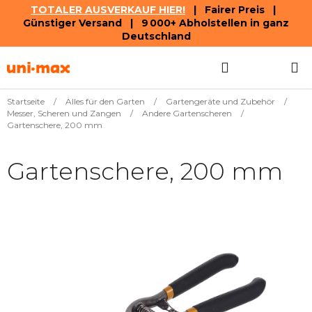
TOTALER AUSVERKAUF HIER!
| Fairer Preis |
Günstiger Versand | 9 000+ Abholstellen in ganz
Deutschland
Zum
Suchen
WAREN
Inhalt
springen
Startseite
/
Alles für den Garten
/
Gartengeräte und Zubehör
/
Messer, Scheren und Zangen
/
Andere Gartenscheren
/
Gartenschere, 200 mm
Gartenschere, 200 mm