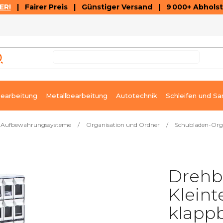
ER!
| Fairer Preis | Günstiger Versand | 9 000+ Abholst
AUSVERKAUF
ARTIKEL UND VIDEOREZENSIONEN
K
earbeitung
Metallbearbeitung
Autotechnik
Schleifen und Sa
Aufbewahrungssysteme
/
Organisation und Ordner
/
Schubladen-Org
Drehb
Kleint
klapp