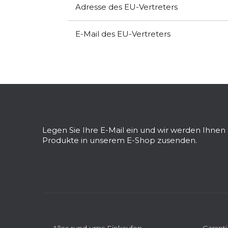
Adresse des EU-Vertreters
E-Mail des EU-Vertreters
F
u
ß
z
Legen Sie Ihre E-Mail ein und wir werden Ihne
e
Produkte in unserem E-Shop zusenden.
i
l
e