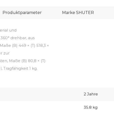
Produktparameter
Marke
SHUTER
rial und
360° drehbar, aus
Maße (B) 449 × (T) 518,3 ×
r zur
en, Maße (B) 80,8 × (T)
, Tragfähigkeit 1 kg.
2 Jahre
35.8 kg