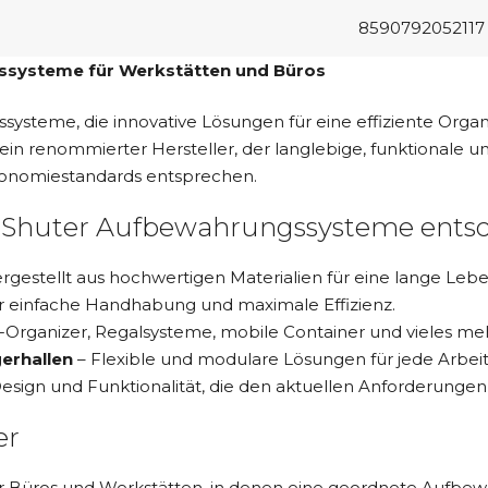
8590792052117
gssysteme für Werkstätten und Büros
steme, die innovative Lösungen für eine effiziente Organi
 ein renommierter Hersteller, der langlebige, funktional
rgonomiestandards entsprechen.
ür Shuter Aufbewahrungssysteme ents
rgestellt aus hochwertigen Materialien für eine lange Leb
ür einfache Handhabung und maximale Effizienz.
Organizer, Regalsysteme, mobile Container und vieles meh
gerhallen
– Flexible und modulare Lösungen für jede Arbe
sign und Funktionalität, die den aktuellen Anforderunge
er
ür Büros und Werkstätten, in denen eine geordnete Aufbew