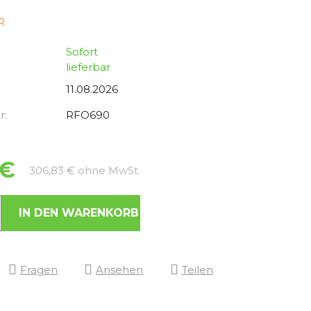
R
Sofort
lieferbar
11.08.2026
r:
RFO690
 €
Verkaufspreis:
306,83 € ohne MwSt.
IN DEN WARENKORB
Fragen
Ansehen
Teilen