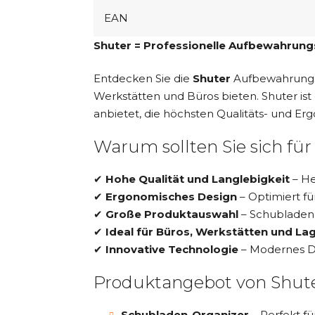
EAN
Shuter = Professionelle Aufbewahrun
Entdecken Sie die
Shuter
Aufbewahrungssy
Werkstätten und Büros bieten. Shuter ist
anbietet, die höchsten Qualitäts- und E
Warum sollten Sie sich f
✔
Hohe Qualität und Langlebigkeit
– He
✔
Ergonomisches Design
– Optimiert f
✔
Große Produktauswahl
– Schubladen-
✔
Ideal für Büros, Werkstätten und La
✔
Innovative Technologie
– Modernes De
Produktangebot von Shut
Schubladen-Organizer
– Perfekt f