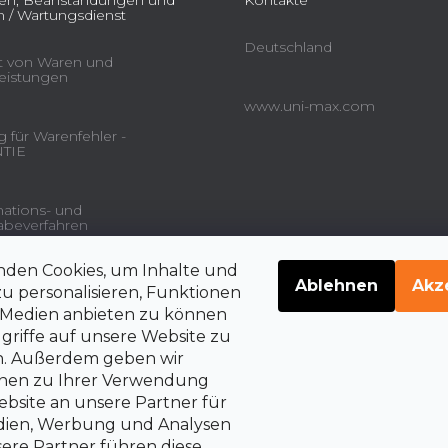
ien, Beanstandungen und
Kontakte
 / Wartungsdienst
Deutschland
ät von Waren und
leistungen
www.uni-max.com
 für Warenfehler -
TIE
ations- und
beverfahren
nden Cookies, um Inhalte und
gsdienstleistungen und
Ablehnen
Akz
u personalisieren, Funktionen
e Medien anbieten zu können
griffe auf unsere Website zu
en. Außerdem geben wir
belehrung über die
rrechte auf Vertragsrücktritt
onen zu Ihrer Verwendung
bsite an unsere Partner für
edien, Werbung und Analysen
sere Partner führen diese