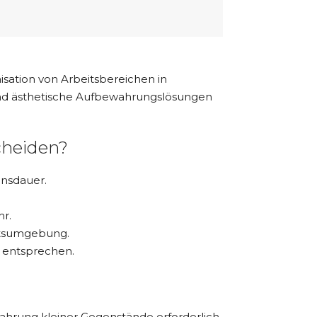
sation von Arbeitsbereichen in
e und ästhetische Aufbewahrungslösungen
cheiden?
ensdauer.
r.
itsumgebung.
n entsprechen.
ahrung kleiner Gegenstände erforderlich