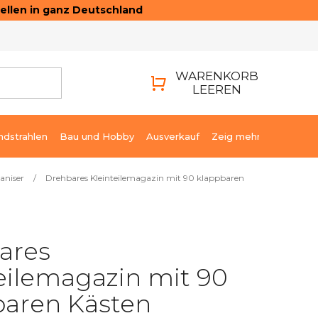
ellen in ganz Deutschland
ONTAKTE
LOGIN
WARENKORB
LEEREN
WARENKORB
ndstrahlen
Bau und Hobby
Ausverkauf
Zeig mehr
aniser
/
Drehbares Kleinteilemagazin mit 90 klappbaren
ares
eilemagazin mit 90
baren Kästen