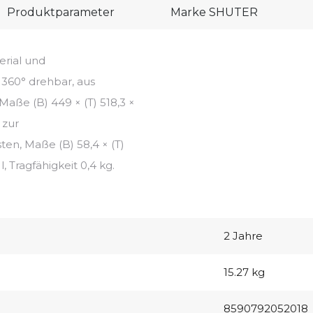
Produktparameter
Marke
SHUTER
rial und
360° drehbar, aus
Maße (B) 449 × (T) 518,3 ×
 zur
en, Maße (B) 58,4 × (T)
, Tragfähigkeit 0,4 kg.
2 Jahre
15.27 kg
8590792052018