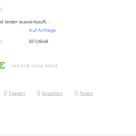
R
ist leider ausverkauft…
Auf Anfrage
r:
RFO848
 €
Verkaufspreis:
144,01 € ohne MwSt.
Fragen
Ansehen
Teilen