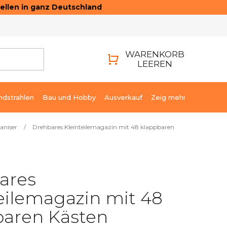
ellen in ganz Deutschland
ONTAKTE
LOGIN
WARENKORB
LEEREN
WARENKORB
ndstrahlen
Bau und Hobby
Ausverkauf
Zeig mehr
aniser
/
Drehbares Kleinteilemagazin mit 48 klappbaren
ares
eilemagazin mit 48
baren Kästen