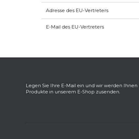
Adresse des EU-Vertreters
E-Mail des EU-Vertreters
F
u
ß
z
Legen Sie Ihre E-Mail ein und wir werden Ihne
e
Produkte in unserem E-Shop zusenden.
i
l
e