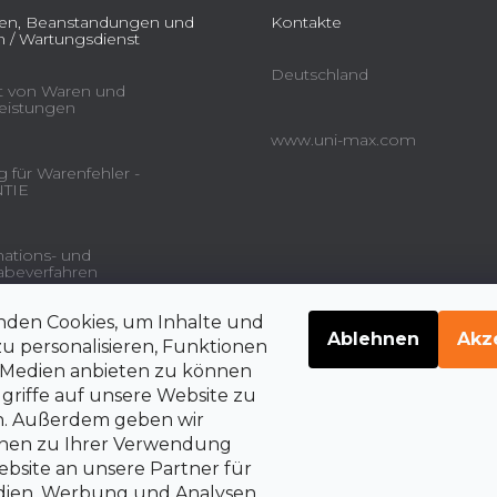
ien, Beanstandungen und
Kontakte
 / Wartungsdienst
Deutschland
ät von Waren und
leistungen
www.uni-max.com
 für Warenfehler -
TIE
ations- und
beverfahren
nden Cookies, um Inhalte und
gsdienstleistungen und
Ablehnen
Akz
u personalisieren, Funktionen
e Medien anbieten zu können
griffe auf unsere Website zu
en. Außerdem geben wir
belehrung über die
rrechte auf Vertragsrücktritt
onen zu Ihrer Verwendung
bsite an unsere Partner für
edien, Werbung und Analysen