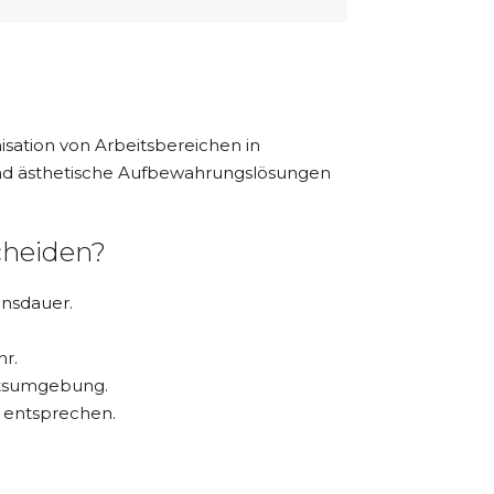
sation von Arbeitsbereichen in
e und ästhetische Aufbewahrungslösungen
cheiden?
ensdauer.
r.
itsumgebung.
n entsprechen.