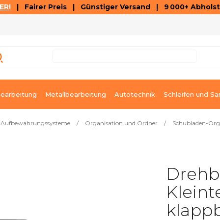
ER!
| Fairer Preis | Günstiger Versand | 9 000+ Abholst
AUSVERKAUF
ARTIKEL UND VIDEOREZENSIONEN
K
earbeitung
Metallbearbeitung
Autotechnik
Schleifen und Sa
Aufbewahrungssysteme
/
Organisation und Ordner
/
Schubladen-Org
Drehb
Kleint
klapp